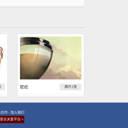
壁纸
张
图片
3
张
务合作
-
加入我们
家长关爱平台 >