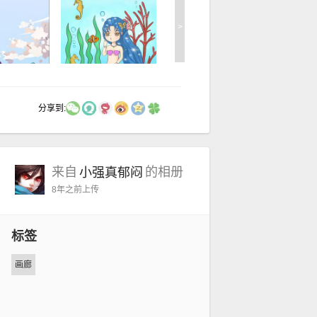
>
分享到:
来自
的相册
小强真郁闷
8年之前
上传
标签
画廊