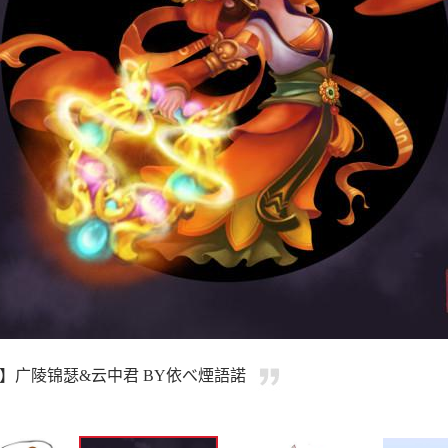
】广陵锦瑟&云中君 BY依べ煙語諾