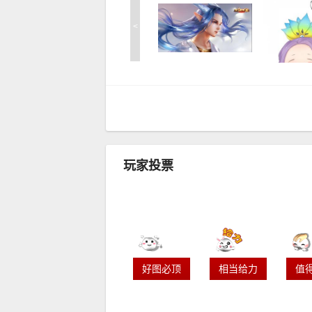
<
玩家投票
好图必顶
相当给力
值