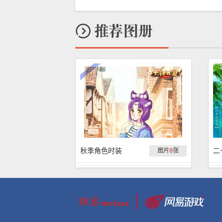
秋季角色时装
二
图片
8
张