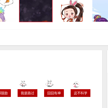
得鼓励
我是路过
囧囧有神
这不科学