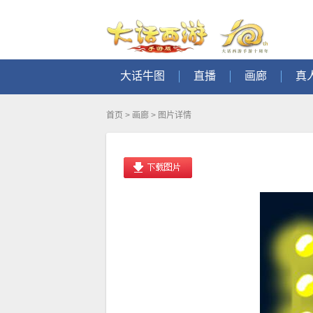
大话牛图
直播
画廊
真
首页
>
画廊
> 图片详情