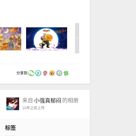
>
分享到:
来自
的相册
小强真郁闷
10年之前
上传
标签