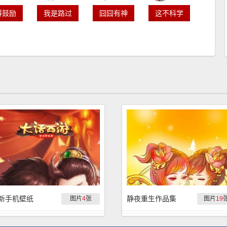
得鼓励
我是路过
囧囧有神
这不科学
新手机壁纸
静夜重生作品集
图片
4
张
图片
19