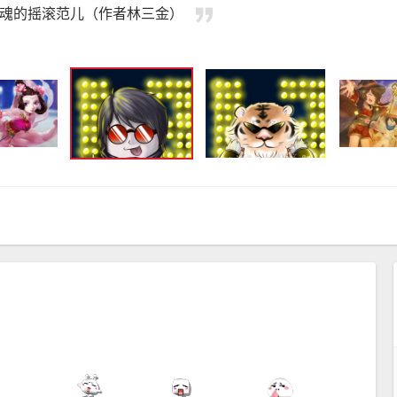
魂的摇滚范儿（作者林三金）