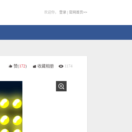
欢迎你，
登录
|
官网首页>>
赞(
172
)
收藏相册
1174