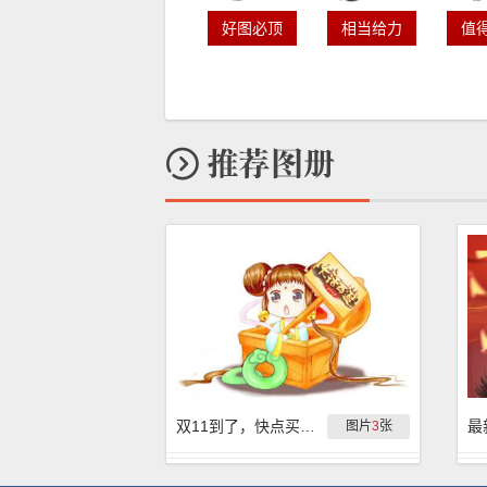
好图必顶
相当给力
值
双11到了，快点买买买
最
图片
3
张