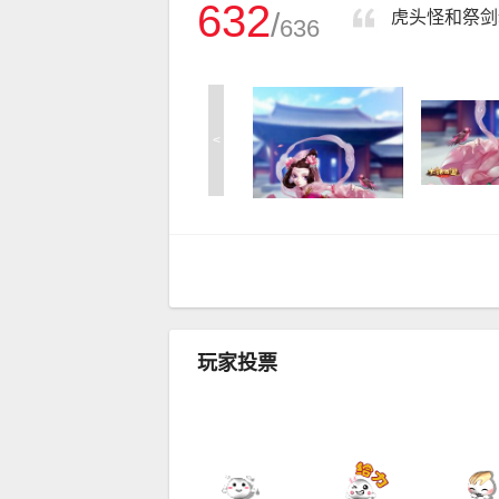
632
/
虎头怪和祭剑
636
<
玩家投票