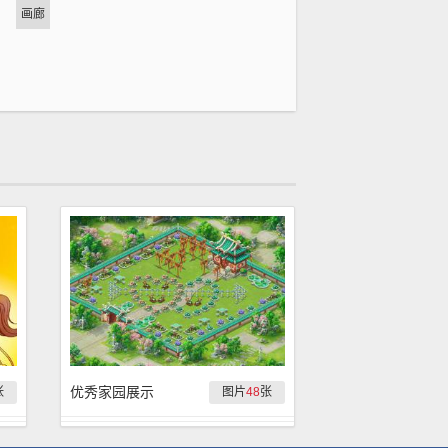
画廊
优秀家园展示
张
图片
48
张