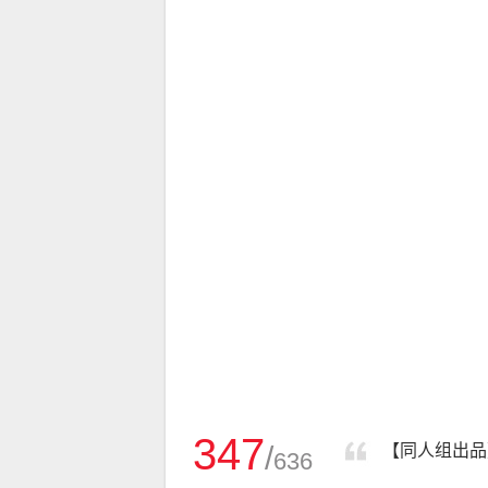
347
/
【同人组出品
636