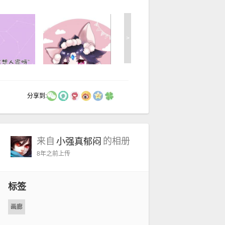
>
分享到:
来自
的相册
小强真郁闷
8年之前
上传
标签
画廊