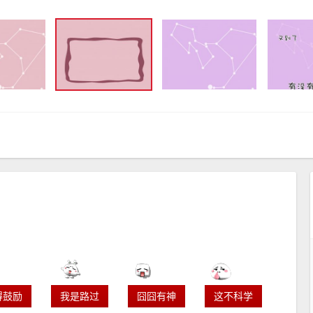
得鼓励
我是路过
囧囧有神
这不科学