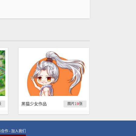
黑猫少女作品
张
图片
19
张
务合作
-
加入我们