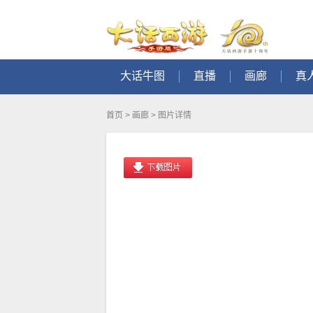
大话牛图
直播
画廊
真
首页
>
画廊
> 图片详情