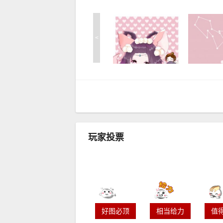
<
玩家投票
好图必顶
相当给力
值