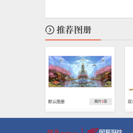
默认图册
图片
3
张